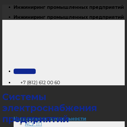
Skip
Инжиниринг промышленных предприятий
to
Инжиниринг промышленных предприятий
content
Контакты
+7 (812) 612 00 60
Системы
электроснабжения
предприятий
Направления деятельности
АСУ ТП