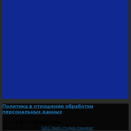
БаЛТЭНЕРГОТЕХ
194017, г. Санкт-Петербург, ул.
Дрезденская дом 8,
корпус 2, литера А, пом. 4-Н,
офис 14
+7 (812) 612 00 60
Политика в отношении обработки
персональных данных
2026 ©
БалтЭнергоТех
Разработка сайта:
SEO Веб-студия Хэндрег